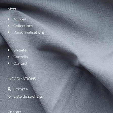
Menu
Accueil
Collections
Personnalisations
Société
Conseils
Contact
INFORMATIONS
Compte
Liste de souhaits
Contact