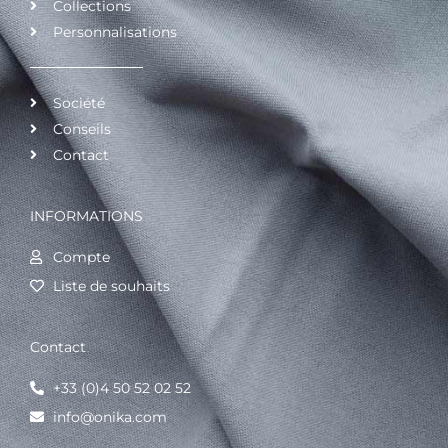
Collections
Personnalisations
Société
Conseils
Contact
INFORMATIONS
Compte
Liste de souhaits
Contact
+33 (0)4 50 52 02 52
info@onika.com