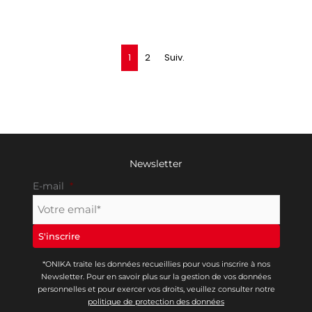
1
2
Suiv.
Newsletter
E-mail
*
*ONIKA traite les données recueillies pour vous inscrire à nos
Newsletter. Pour en savoir plus sur la gestion de vos données
personnelles et pour exercer vos droits, veuillez consulter notre
politique de protection des données