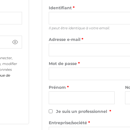
Identifiant
*
Il peut être identique à votre email.
Adresse e-mail
*
nnecter,
Mot de passe
*
n, modifier
données
que de
Prénom
*
N
Je suis un professionnel
*
Entreprise/société
*