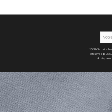
*ONIKA traite le
en savoir plus s
droits, veu