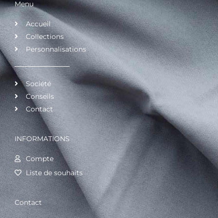
Menu
Accueil
Collections
Personnalisations
Société
Conseils
Contact
INFORMATIONS
Compte
Liste de souhaits
Contact