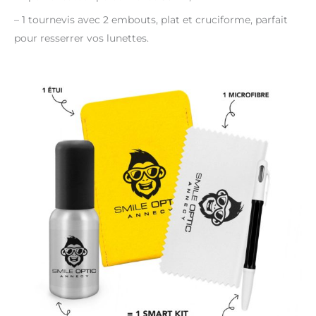
– 1 tournevis avec 2 embouts, plat et cruciforme, parfait
pour resserrer vos lunettes.