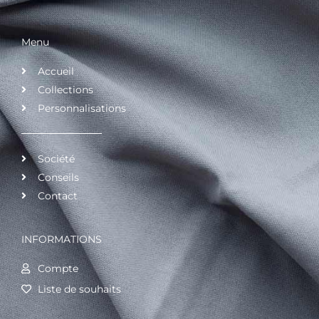
Menu
Accueil
Collections
Personnalisations
Société
Conseils
Contact
INFORMATIONS
Compte
Liste de souhaits