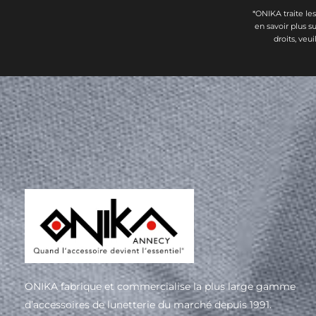
*ONIKA traite le
en savoir plus s
droits, veu
ONIKA fabrique et commercialise la plus large gamme
d’accessoires de lunetterie du marché depuis 1991.