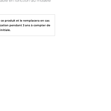
able en fonction du modèle
ce produit et le remplacera en cas
rication pendant 3 ans à compter de
initiale.