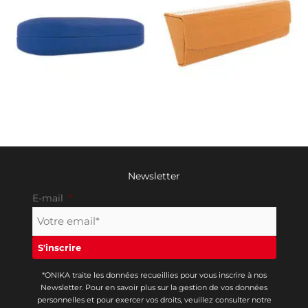
Newsletter
E-mail
*
*ONIKA traite les données recueillies pour vous inscrire à nos
Newsletter. Pour en savoir plus sur la gestion de vos données
personnelles et pour exercer vos droits, veuillez consulter notre