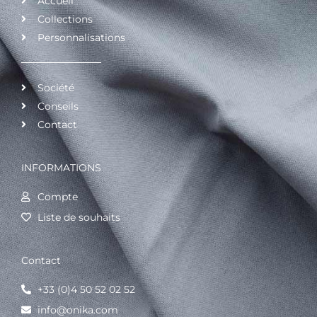
Accueil
Collections
Personnalisations
Société
Conseils
Contact
INFORMATIONS
Compte
Liste de souhaits
Contact
+33 (0)4 50 52 02 52
info@onika.com