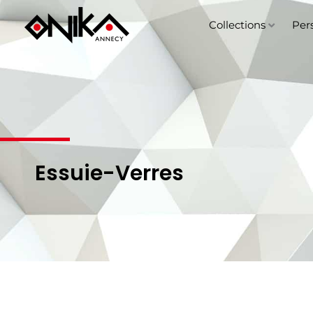
Aller
au
Collections
Per
contenu
Essuie-Verres