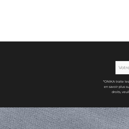
*ONIKA traite le
en savoir plus s
droits, veu