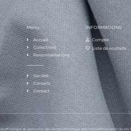
Menu
INFORMATIONS
Accueil
Compte
Collections
Liste de souhaits
Personnalisations
Société
Conseils
Contact
ales
Politique de protection des données
Politique des cookies
Réalisation du sit