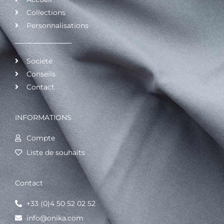
Collections
Personnalisations
Société
Conseils
Contact
INFORMATIONS
Compte
Liste de souhaits
Contact
+33 (0)4 50 52 02 52
info@onika.com