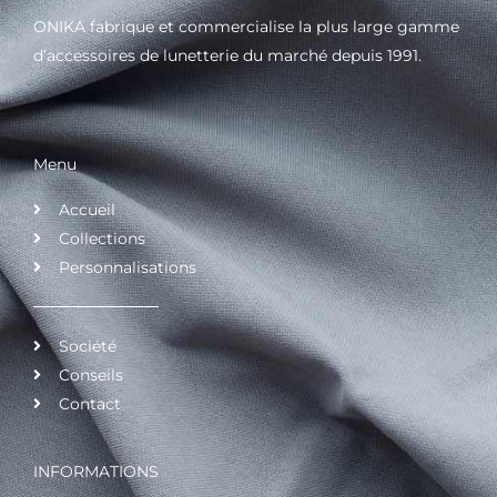
ONIKA fabrique et commercialise la plus large gamme
d’accessoires de lunetterie du marché depuis 1991.
Menu
Accueil
Collections
Personnalisations
Société
Conseils
Contact
INFORMATIONS