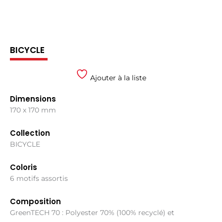
BICYCLE
Ajouter à la liste
Dimensions
170 x 170 mm
Collection
BICYCLE
Coloris
6 motifs assortis
Composition
GreenTECH 70 : Polyester 70% (100% recyclé) et