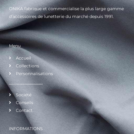
ONIKA fabrique et commercialise la plus large gamme
d’accessoires de lunetterie du marché depuis 1991.
Menu
Accueil
Collections
Personnalisations
Société
Conseils
Contact
INFORMATIONS