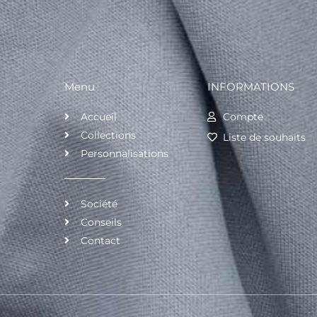
Menu
INFORMATIONS
Accueil
Compte
Collections
Liste de souhaits
Personnalisations
Société
Conseils
Contact