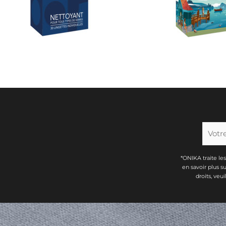
*ONIKA traite le
en savoir plus s
droits, veu