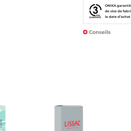
ONIKA garantit 
de vice de fab
la date d’achat 
Conseils