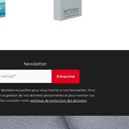
Newsletter
s données recueillies pour vous inscrire à nos Newsletter. Pour
ur la gestion de vos données personnelles et pour exercer vos
illez consulter notre
politique de protection des données