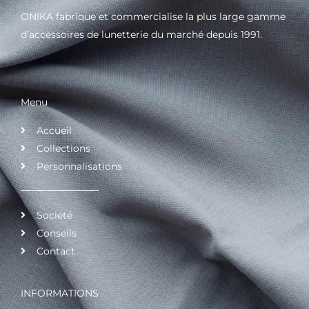
ONIKA fabrique et commercialise la plus large gamme
d’accessoires de lunetterie du marché depuis 1991.
Menu
Accueil
Collections
Personnalisations
Société
Conseils
Contact
INFORMATIONS