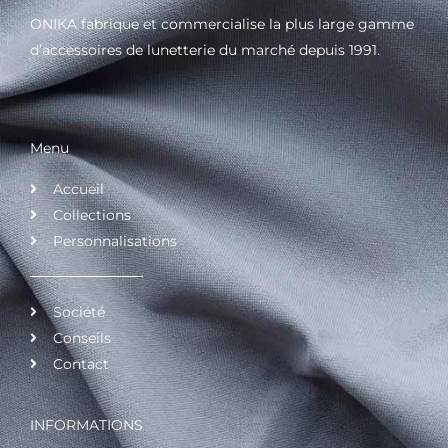
ONIKA fabrique et commercialise la plus large gamme
d’accessoires de lunetterie du marché depuis 1991.
Menu
Accueil
Collections
Personnalisations
Société
Conseils
Contact
INFORMATIONS