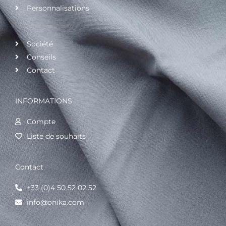
Personnalisations
Société
Conseils
Contact
INFORMATIONS
Compte
Liste de souhaits
Contact
+33 (0)4 50 52 02 52
info@onika.com