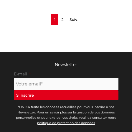
1
2
Suiv.
Newsletter
E-mail
*
*ONIKA traite les données recueillies pour vous inscrire à nos
Newsletter. Pour en savoir plus sur la gestion de vos données
personnelles et pour exercer vos droits, veuillez consulter notre
politique de protection des données