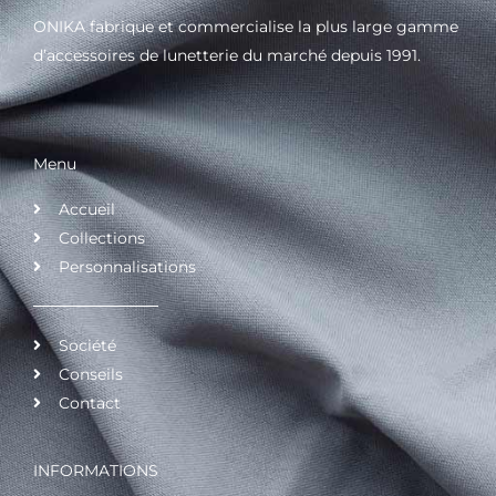
ONIKA fabrique et commercialise la plus large gamme
d’accessoires de lunetterie du marché depuis 1991.
Menu
Accueil
Collections
Personnalisations
Société
Conseils
Contact
INFORMATIONS