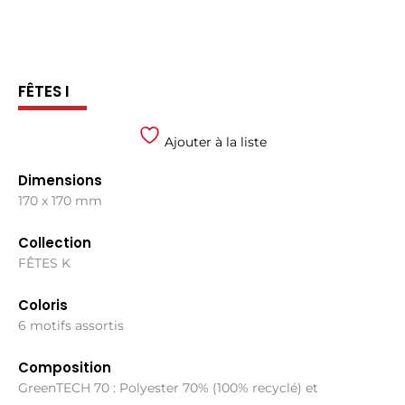
FÊTES I
Ajouter à la liste
Dimensions
170 x 170 mm
Collection
FÊTES K
Coloris
6 motifs assortis
Composition
GreenTECH 70 : Polyester 70% (100% recyclé) et